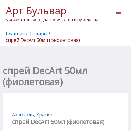
Количество
Перейти
Арт Бульвар
товара
к
спрей
содержимому
магазин товаров для творчества и рукоделия
DecArt
50мл
(фиолетовая)
Главная
Товары
спрей DecArt 50мл (фиолетовая)
спрей DecArt 50мл
(фиолетовая)
Аэрозоль
,
Краски
спрей DecArt 50мл (фиолетовая)