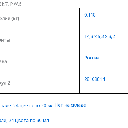
k.7, P.W.6
0,118
елии (кг)
14,3 х 5,3 х 3,2
риты
Россия
ана
28109814
ул 2
Нет на складе
е, 24 цвета по 30 мл