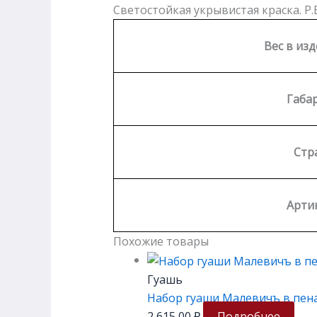
Светостойкая укрывистая краска. P.B
Вес в изд
Габа
Стр
Артик
Похожие товары
Гуашь
Набор гуаши Малевичъ в пенал
2 615,00
₽
Подробнее