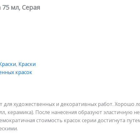
 75 мл, Серая
Краски
,
Краски
енных красок
 для художественных и декоративных работ. Хорошо ложа
алл, керамика). После нанесения образуют эластичную 
емократичная стоимость красок серии достигнута путе
ескими.