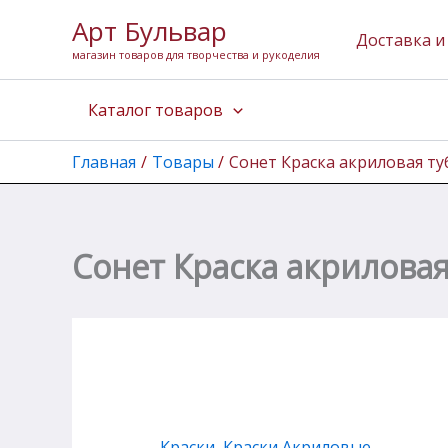
Количество
Перейти
Арт Бульвар
товара
к
Доставка и
Сонет
магазин товаров для творчества и рукоделия
содержимому
Краска
акриловая
Каталог товаров
туба
75
мл,
Главная
Товары
Сонет Краска акриловая туб
Серая
Сонет Краска акриловая
Краски
,
Краски Акриловые