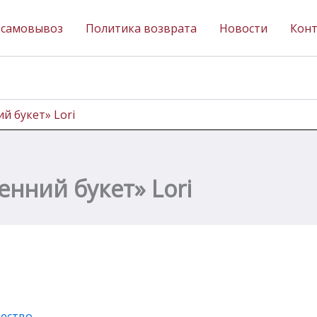
 самовывоз
Политика возврата
Новости
Кон
й букет» Lori
енний букет» Lori
чество