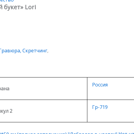
 букет» Lori
Гравюра, Скретчинг
,
Россия
рана
Гр-719
кул 2
Нет на