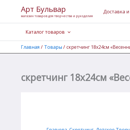
Перейти
Арт Бульвар
к
Доставка и
магазин товаров для творчества и рукоделия
содержимому
Каталог товаров
Главная
Товары
скретчинг 18х24см «Весенни
скретчинг 18х24см «Вес
Гравюра, Скретчинг
,
Детское Твор