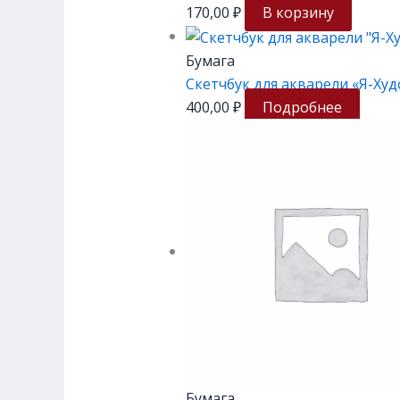
170,00
₽
В корзину
Бумага
Скетчбук для акварели «Я-Худож
400,00
₽
Подробнее
Бумага