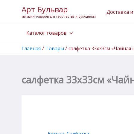
Количество
Перейти
Арт Бульвар
товара
к
Доставка и
салфетка
магазин товаров для творчества и рукоделия
содержимому
33х33см
"Чайная
Каталог товаров
церемония"
Главная
Товары
салфетка 33х33см «Чайная
салфетка 33х33см «Чай
Бумага
,
Салфетки