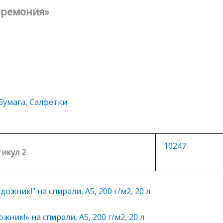
еремония»
Бумага
,
Салфетки
10247
икул 2
жник!» на спирали, А5, 200 г/м2, 20 л