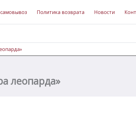
 самовывоз
Политика возврата
Новости
Кон
леопарда»
ра леопарда»