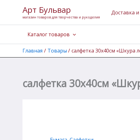
Количество
Перейти
Арт Бульвар
товара
к
Доставка и
салфетка
магазин товаров для творчества и рукоделия
содержимому
30х40см
"Шкура
Каталог товаров
леопарда"
Главная
Товары
салфетка 30х40см «Шкура 
салфетка 30х40см «Шку
Бумага
,
Салфетки