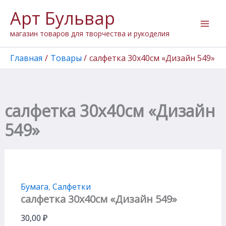
Количество
Перейти
Арт Бульвар
товара
к
салфетка
содержимому
магазин товаров для творчества и рукоделия
30х40см
"Дизайн
549"
Главная
Товары
салфетка 30х40см «Дизайн 549»
салфетка 30х40см «Дизайн
549»
Бумага
,
Салфетки
салфетка 30х40см «Дизайн 549»
30,00
₽