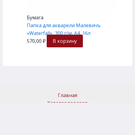
Бумага
Папка для акварели Малевичъ
«Waterfall», 300 г/м, А4, 16л
570,00
₽
В корзину
Главная
Каталог товаров
Доставка и самовывоз
Политика возврата
Новости
Контакты