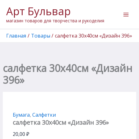
Количество
Перейти
Арт Бульвар
товара
к
салфетка
содержимому
магазин товаров для творчества и рукоделия
30х40см
"Дизайн
396"
Главная
Товары
салфетка 30х40см «Дизайн 396»
салфетка 30х40см «Дизайн
396»
Бумага
,
Салфетки
салфетка 30х40см «Дизайн 396»
20,00
₽