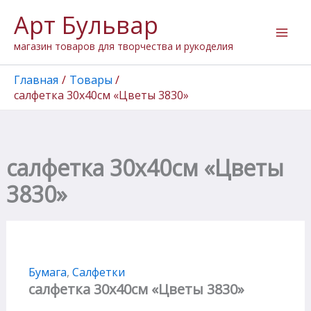
Количество
Перейти
Арт Бульвар
товара
к
салфетка
содержимому
магазин товаров для творчества и рукоделия
30х40см
"Цветы
3830"
Главная
Товары
салфетка 30х40см «Цветы 3830»
салфетка 30х40см «Цветы
3830»
Бумага
,
Салфетки
салфетка 30х40см «Цветы 3830»