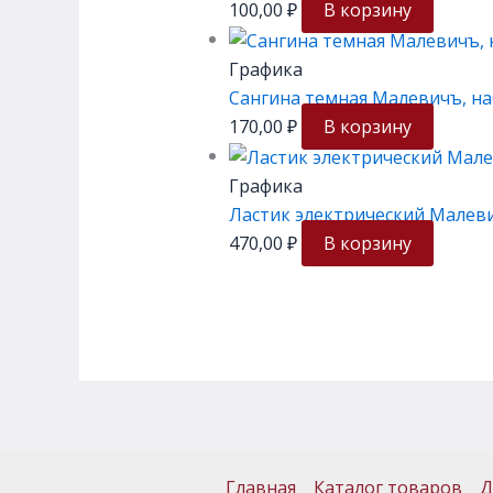
100,00
₽
В корзину
Графика
Сангина темная Малевичъ, на
170,00
₽
В корзину
Графика
Ластик электрический Малев
470,00
₽
В корзину
Главная
Каталог товаров
Д