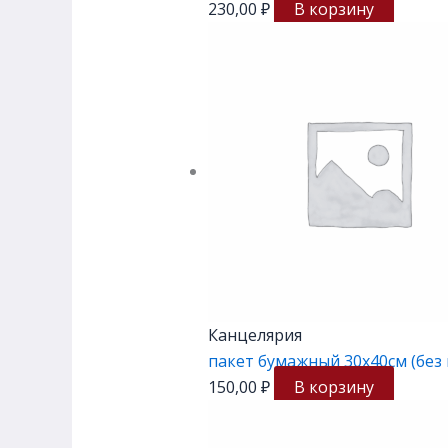
230,00
₽
В корзину
Канцелярия
пакет бумажный 30х40см (без
150,00
₽
В корзину