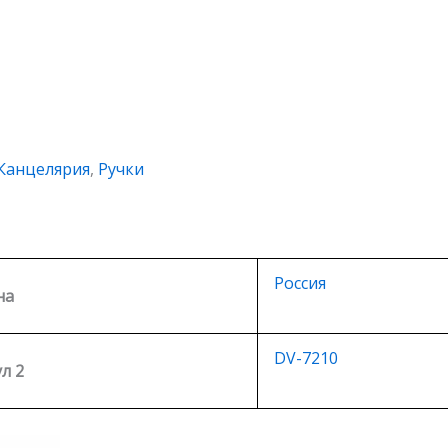
Канцелярия
,
Ручки
Россия
на
DV-7210
л 2