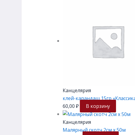
Канцелярия
клей-карандаш 15гр «Классик
60,00
₽
В корзину
Канцелярия
Малярный скотч 2см х 50м