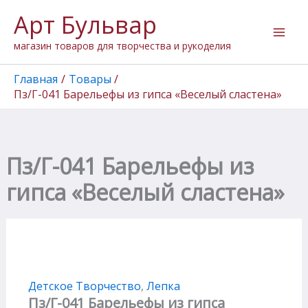
Количество
Перейти
Арт Бульвар
товара
к
Пз/
содержимому
магазин товаров для творчества и рукоделия
Г-041
Барельефы
из
Главная
Товары
гипса
Пз/Г-041 Барельефы из гипса «Веселый сластена»
"Веселый
сластена"
Пз/Г-041 Барельефы из
гипса «Веселый сластена»
Детское Творчество
,
Лепка
Пз/Г-041 Барельефы из гипса