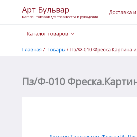
Перейти
Арт Бульвар
к
Доставка и
магазин товаров для творчества и рукоделия
содержимому
Каталог товаров
Главная
Товары
Пз/Ф-010 Фреска.Картина и
Пз/Ф-010 Фреска.Картин
Детское Творчество
,
Фреска Из Пес