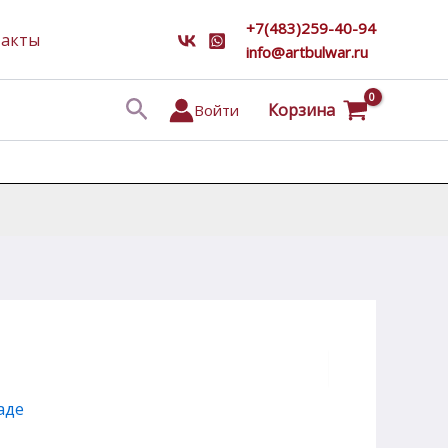
+7(483)259-40-94
такты
info@artbulwar.ru
Поиск
Корзина
Войти
аде