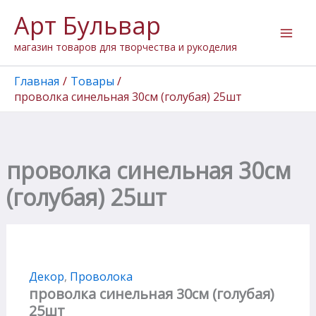
Количество
Перейти
Арт Бульвар
товара
к
проволка
содержимому
магазин товаров для творчества и рукоделия
синельная
30см
(голубая)
Главная
Товары
25шт
проволка синельная 30см (голубая) 25шт
проволка синельная 30см
(голубая) 25шт
Декор
,
Проволока
проволка синельная 30см (голубая)
25шт