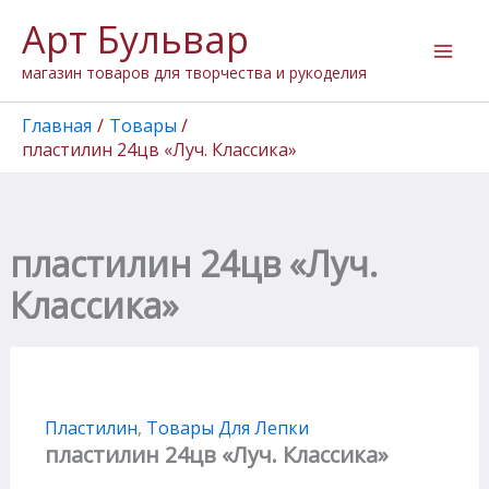
Количество
Перейти
Арт Бульвар
товара
к
пластилин
содержимому
магазин товаров для творчества и рукоделия
24цв
"Луч.
Классика"
Главная
Товары
пластилин 24цв «Луч. Классика»
пластилин 24цв «Луч.
Классика»
Пластилин
,
Товары Для Лепки
пластилин 24цв «Луч. Классика»