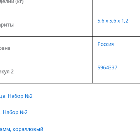
делии (кг)
5,6 х 5,6 х 1,2
ариты
Россия
рана
5964337
кул 2
в. Набор №2