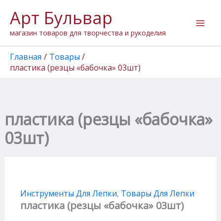
Количество
Перейти
Арт Бульвар
товара
к
пластика
содержимому
магазин товаров для творчества и рукоделия
(резцы
"бабочка"
03шт)
Главная
Товары
пластика (резцы «бабочка» 03шт)
пластика (резцы «бабочка»
03шт)
Инструменты Для Лепки
,
Товары Для Лепки
пластика (резцы «бабочка» 03шт)