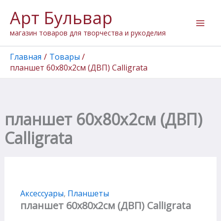
Количество
Перейти
Арт Бульвар
товара
к
планшет
содержимому
магазин товаров для творчества и рукоделия
60х80х2см
(ДВП)
Calligrata
Главная
Товары
планшет 60х80х2см (ДВП) Calligrata
планшет 60х80х2см (ДВП)
Calligrata
Аксессуары
,
Планшеты
планшет 60х80х2см (ДВП) Calligrata