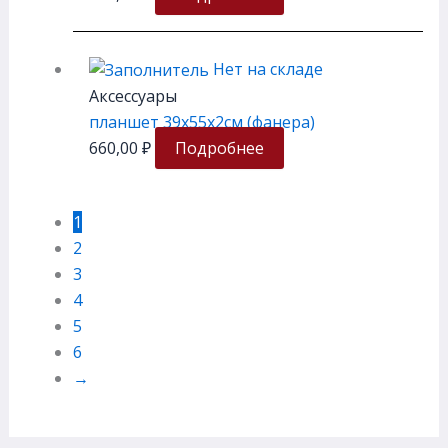
Нет на складе
Аксессуары
планшет 39х55х2см (фанера)
660,00
₽
Подробнее
1
2
3
4
5
6
→