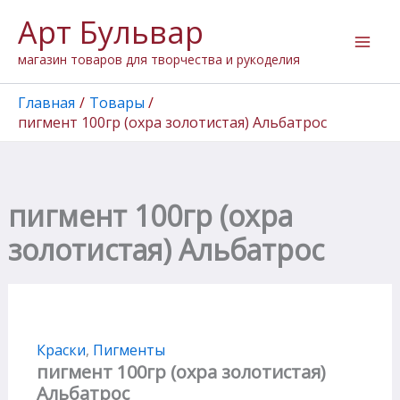
Количество
Перейти
Арт Бульвар
товара
к
пигмент
содержимому
магазин товаров для творчества и рукоделия
100гр
(охра
золотистая)
Главная
Товары
Альбатрос
пигмент 100гр (охра золотистая) Альбатрос
пигмент 100гр (охра
золотистая) Альбатрос
Краски
,
Пигменты
пигмент 100гр (охра золотистая)
Альбатрос