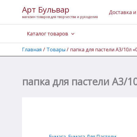
Количество
Перейти
Арт Бульвар
товара
к
Доставка и
папка
магазин товаров для творчества и рукоделия
содержимому
для
пастели
Каталог товаров
А3/10л
"Скорлупа"
(слоновая
Главная
Товары
папка для пастели А3/10л «
к.)
папка для пастели А3/10
Бумага
,
Бумага Для Пастели