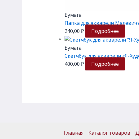
Бумага
Папка для акварели Малевичъ «
240,00
₽
Подробнее
Бумага
Скетчбук для акварели «Я-Худож
400,00
₽
Подробнее
Главная
Каталог товаров
Д