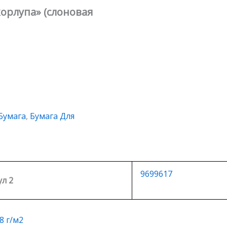
корлупа» (слоновая
Бумага
,
Бумага Для
9699617
л 2