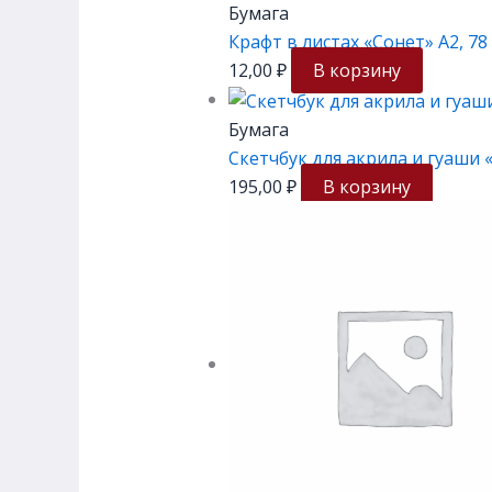
Бумага
Крафт в листах «Сонет» А2, 78
12,00
₽
В корзину
Бумага
Скетчбук для акрила и гуаши «Я
195,00
₽
В корзину