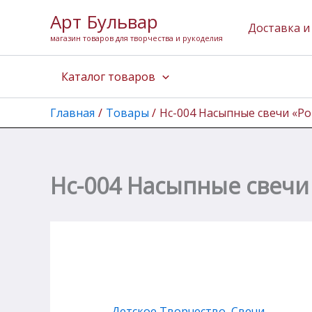
Количество
Перейти
Арт Бульвар
товара
к
Доставка и
Нс-004
магазин товаров для творчества и рукоделия
содержимому
Насыпные
свечи
Каталог товаров
"Романтический
вечер"
Главная
Товары
Нс-004 Насыпные свечи «Р
Нс-004 Насыпные свечи
Детское Творчество
,
Свечи