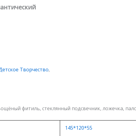
мантический
Детское Творчество
,
 вощёный фитиль, стеклянный подсвечник, ложечка, пало
145*120*55