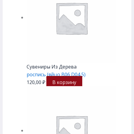
Сувениры Из Дерева
роспись (яйцо В06 D04,5)
120,00
₽
В корзину