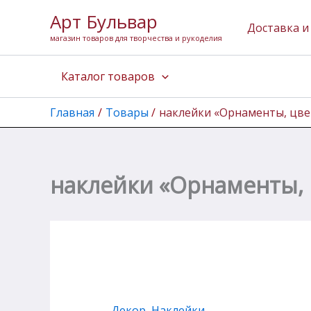
Количество
Перейти
Арт Бульвар
товара
к
Доставка и
наклейки
магазин товаров для творчества и рукоделия
содержимому
"Орнаменты,
цветы
Каталог товаров
01"
(золото)
Главная
Товары
наклейки «Орнаменты, цвет
наклейки «Орнаменты, ц
Декор
,
Наклейки