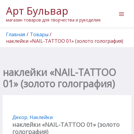
Количество
Перейти
Арт Бульвар
товара
к
наклейки
содержимому
магазин товаров для творчества и рукоделия
"NAIL-
TATTOO
01"
Главная
Товары
(золото
наклейки «NAIL-TATTOO 01» (золото голография)
голография)
наклейки «NAIL-TATTOO
01» (золото голография)
Декор
,
Наклейки
наклейки «NAIL-TATTOO 01» (золото
голография)