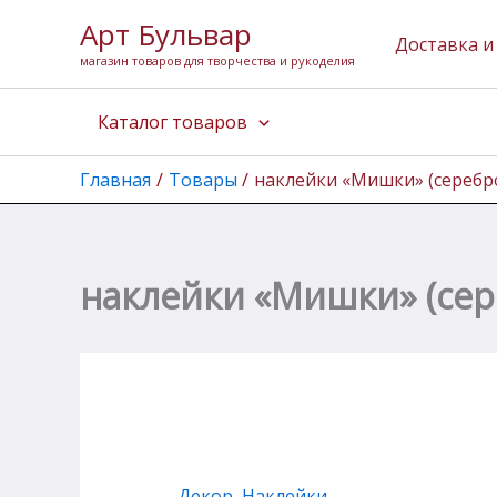
Количество
Перейти
Арт Бульвар
товара
к
Доставка и
наклейки
магазин товаров для творчества и рукоделия
содержимому
"Мишки"
(серебро)
Каталог товаров
Главная
Товары
наклейки «Мишки» (серебр
наклейки «Мишки» (сер
Декор
,
Наклейки