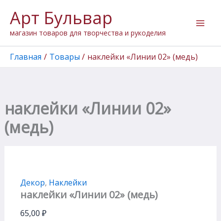
Количество
Перейти
Арт Бульвар
товара
к
наклейки
содержимому
магазин товаров для творчества и рукоделия
"Линии
02"
(медь)
Главная
Товары
наклейки «Линии 02» (медь)
наклейки «Линии 02»
(медь)
Декор
,
Наклейки
наклейки «Линии 02» (медь)
65,00
₽