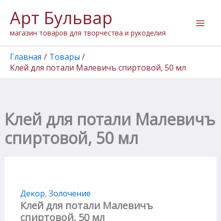
Количество
Перейти
Арт Бульвар
товара
к
Клей
содержимому
магазин товаров для творчества и рукоделия
для
потали
Малевичъ
Главная
Товары
спиртовой,
Клей для потали Малевичъ спиртовой, 50 мл
50
мл
Клей для потали Малевичъ
спиртовой, 50 мл
Декор
,
Золочение
Клей для потали Малевичъ
спиртовой, 50 мл