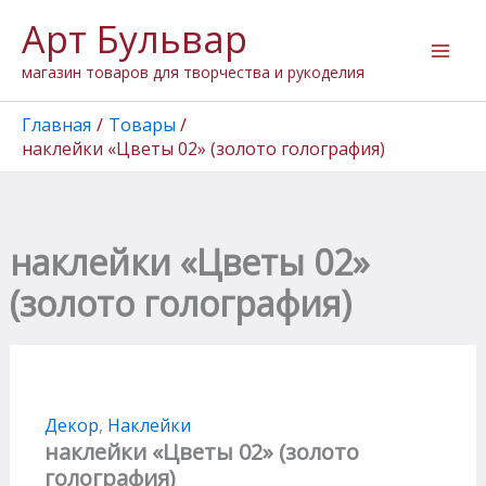
Количество
Перейти
Арт Бульвар
товара
к
наклейки
содержимому
магазин товаров для творчества и рукоделия
"Цветы
02"
(золото
Главная
Товары
голография)
наклейки «Цветы 02» (золото голография)
наклейки «Цветы 02»
(золото голография)
Декор
,
Наклейки
наклейки «Цветы 02» (золото
голография)