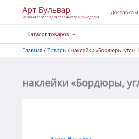
Количество
Перейти
Арт Бульвар
товара
к
Доставка и
наклейки
магазин товаров для творчества и рукоделия
содержимому
"Бордюры,
углы
Каталог товаров
13"
(медь)
Главная
Товары
наклейки «Бордюры, углы 1
наклейки «Бордюры, угл
Декор
,
Наклейки