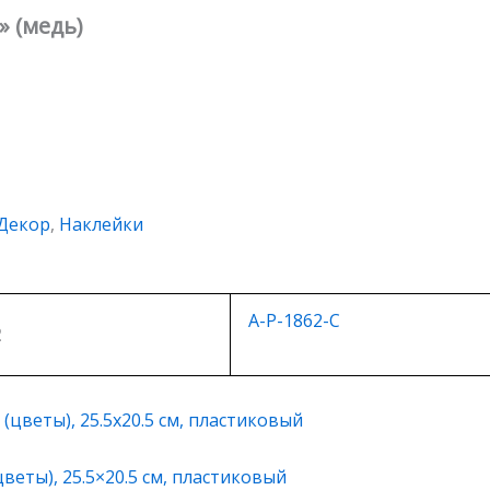
» (медь)
Декор
,
Наклейки
A-P-1862-C
2
веты), 25.5×20.5 см, плаcтиковый