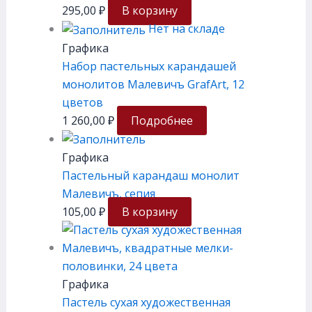
295,00
₽
В корзину
Нет на складе
Графика
Набор пастельных карандашей
монолитов Малевичъ GrafArt, 12
цветов
1 260,00
₽
Подробнее
Графика
Пастельный карандаш монолит
Малевичъ, сепия
105,00
₽
В корзину
Графика
Пастель сухая художественная