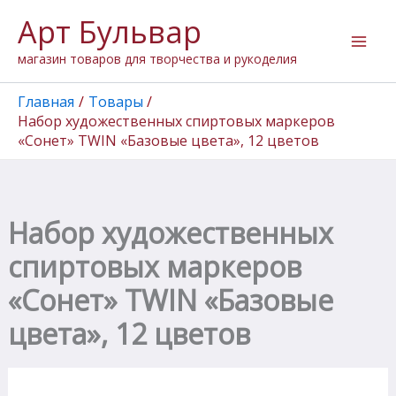
Количество
Перейти
Арт Бульвар
товара
к
Набор
содержимому
магазин товаров для творчества и рукоделия
художественных
спиртовых
маркеров
Главная
Товары
"Сонет"
Набор художественных спиртовых маркеров
TWIN
«Сонет» TWIN «Базовые цвета», 12 цветов
"Базовые
цвета",
12
цветов
Набор художественных
спиртовых маркеров
«Сонет» TWIN «Базовые
цвета», 12 цветов