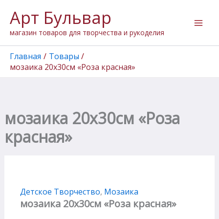
Количество
Перейти
Арт Бульвар
товара
к
мозаика
содержимому
магазин товаров для творчества и рукоделия
20х30см
"Роза
красная"
Главная
Товары
мозаика 20х30см «Роза красная»
мозаика 20х30см «Роза
красная»
Детское Творчество
,
Мозаика
мозаика 20х30см «Роза красная»