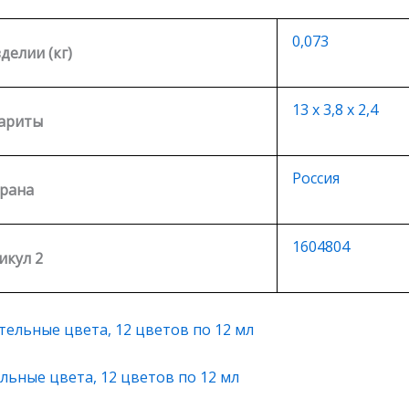
0,073
зделии (кг)
13 х 3,8 х 2,4
ариты
Россия
рана
1604804
икул 2
льные цвета, 12 цветов по 12 мл