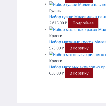
Гуашь
Набор гуаши Малевичъ в пенал
2 615,00
₽
Подробнее
Краски
Набор масляных красок Малеви
575,00
₽
В корзину
Краски
Набор матовых акриловых кра
630,00
₽
В корзину