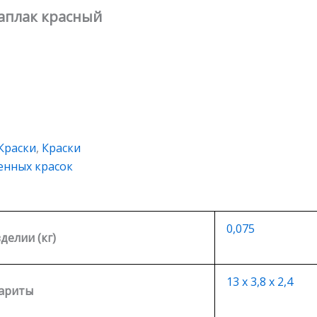
раплак красный
Краски
,
Краски
енных красок
0,075
зделии (кг)
13 х 3,8 х 2,4
ариты