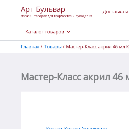
Количество
Перейти
Арт Бульвар
товара
к
Доставка и
Мастер-
магазин товаров для творчества и рукоделия
содержимому
Класс
акрил
Каталог товаров
46
мл
Краплак
Главная
Товары
Мастер-Класс акрил 46 мл 
красный
Мастер-Класс акрил 46 
Краски
,
Краски Акриловые