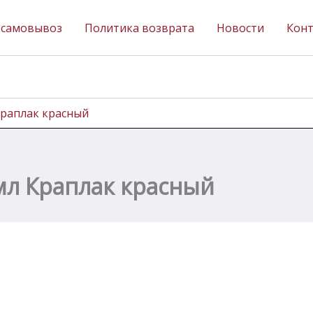
 самовывоз
Политика возврата
Новости
Кон
Краплак красный
мл Краплак красный