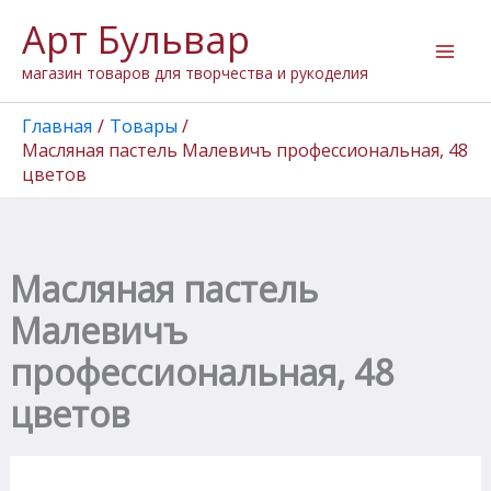
Количество
Перейти
Арт Бульвар
товара
к
Масляная
содержимому
магазин товаров для творчества и рукоделия
пастель
Малевичъ
профессиональная,
Главная
Товары
48
Масляная пастель Малевичъ профессиональная, 48
цветов
цветов
Масляная пастель
Малевичъ
профессиональная, 48
цветов