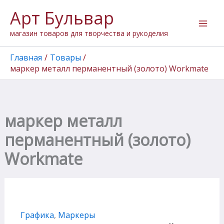
Количество
Перейти
Арт Бульвар
товара
к
маркер
содержимому
магазин товаров для творчества и рукоделия
металл
перманентный
(золото)
Главная
Товары
Workmate
маркер металл перманентный (золото) Workmate
маркер металл
перманентный (золото)
Workmate
Графика
,
Маркеры