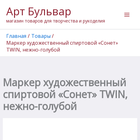
Количество
Перейти
Арт Бульвар
товара
к
Маркер
содержимому
магазин товаров для творчества и рукоделия
художественный
спиртовой
"Сонет"
Главная
Товары
TWIN,
Маркер художественный спиртовой «Сонет»
нежно-
TWIN, нежно-голубой
голубой
Маркер художественный
спиртовой «Сонет» TWIN,
нежно-голубой