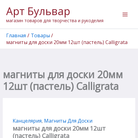
Количество
Перейти
Арт Бульвар
товара
к
магниты
содержимому
магазин товаров для творчества и рукоделия
для
доски
20мм
Главная
Товары
12шт
магниты для доски 20мм 12шт (пастель) Calligrata
(пастель)
Calligrata
магниты для доски 20мм
12шт (пастель) Calligrata
Канцелярия
,
Магниты Для Доски
магниты для доски 20мм 12шт
(пастель) Calligrata