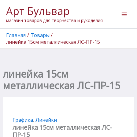
Количество
Перейти
Арт Бульвар
товара
к
линейка
содержимому
магазин товаров для творчества и рукоделия
15см
металлическая
ЛС-
Главная
Товары
ПР-15
линейка 15см металлическая ЛС-ПР-15
линейка 15см
металлическая ЛС-ПР-15
Графика
,
Линейки
линейка 15см металлическая ЛС-
ПР-15