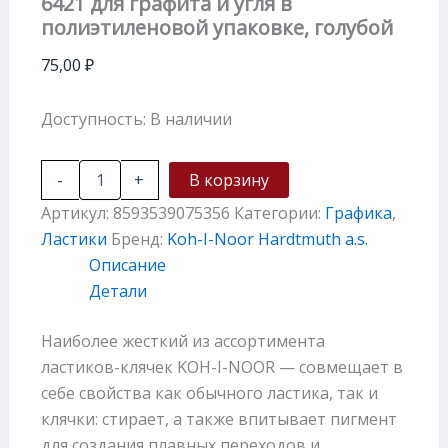
6421 для графита и угля в
полиэтиленовой упаковке, голубой
75,00
₽
Доступность:
В наличии
-
+
В корзину
Артикул:
8593539075356
Категории:
Графика
,
Ластики
Бренд:
Koh-I-Noor Hardtmuth a.s.
Описание
Детали
Наиболее жесткий из ассортимента
ластиков-клячек KOH-I-NOOR — совмещает в
себе свойства как обычного ластика, так и
клячки: стирает, а также впитывает пигмент
для создания плавных переходов и