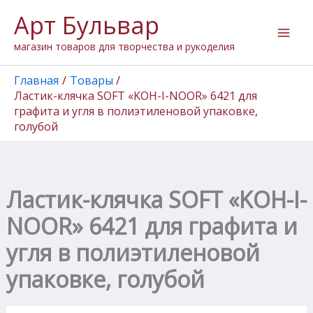
Количество
Перейти
Арт Бульвар
товара
к
Ластик-
содержимому
магазин товаров для творчества и рукоделия
клячка
SOFT
"KOH-
Главная
Товары
I-
Ластик-клячка SOFT «KOH-I-NOOR» 6421 для
NOOR"
графита и угля в полиэтиленовой упаковке,
6421
голубой
для
графита
и
угля
в
Ластик-клячка SOFT «KOH-I-
полиэтиленовой
упаковке,
NOOR» 6421 для графита и
голубой
угля в полиэтиленовой
упаковке, голубой