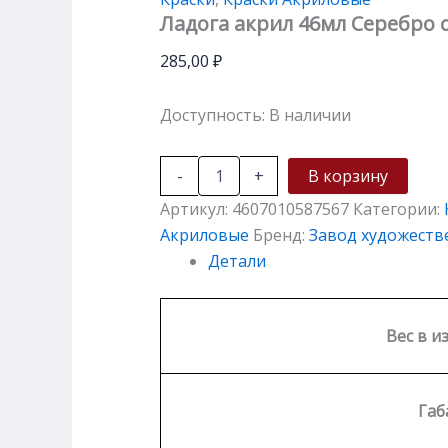
Ладога акрил 46мл Серебро 
285,00
₽
Доступность:
В наличии
-
+
В корзину
Артикул:
4607010587567
Категории:
Акриловые
Бренд:
Завод художеств
Детали
Вес в и
Габ