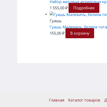
Набор матовых акриловых кр
1 555,00
₽
Подробнее
Гуашь
Гуашь Малевичъ, белила тита
155,00
₽
В корзину
Главная
Каталог товаров
Д