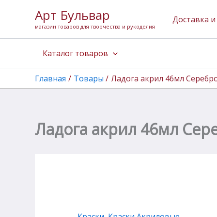
Количество
Перейти
Арт Бульвар
товара
к
Доставка и
Ладога
магазин товаров для творчества и рукоделия
содержимому
акрил
46мл
Каталог товаров
Серебро
светлое
Главная
Товары
Ладога акрил 46мл Серебр
Ладога акрил 46мл Сер
Краски
,
Краски Акриловые