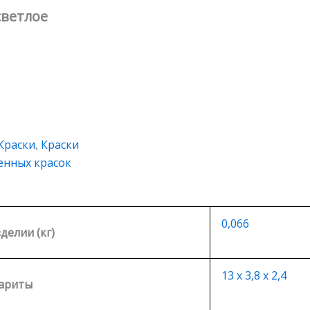
светлое
Краски
,
Краски
енных красок
0,066
зделии (кг)
13 х 3,8 х 2,4
ариты