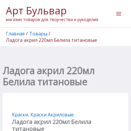
Количество
Перейти
Арт Бульвар
товара
к
Ладога
содержимому
магазин товаров для творчества и рукоделия
акрил
220мл
Белила
Главная
Товары
титановые
Ладога акрил 220мл Белила титановые
Ладога акрил 220мл
Белила титановые
Краски
,
Краски Акриловые
Ладога акрил 220мл Белила
титановые