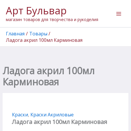
Количество
Перейти
Арт Бульвар
товара
к
Ладога
содержимому
магазин товаров для творчества и рукоделия
акрил
100мл
Карминовая
Главная
Товары
Ладога акрил 100мл Карминовая
Ладога акрил 100мл
Карминовая
Краски
,
Краски Акриловые
Ладога акрил 100мл Карминовая