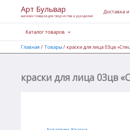
Количество
Перейти
Арт Бульвар
товара
к
Доставка и
краски
магазин товаров для творчества и рукоделия
содержимому
для
лица
Каталог товаров
03цв
"Спецназ"
Аква-
Главная
Товары
краски для лица 03цв «Спе
Колор
краски для лица 03цв «
Аквагрим
,
Краски