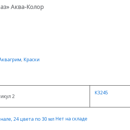
наз» Аква-Колор
Аквагрим
,
Краски
К3245
икул 2
Нет на складе