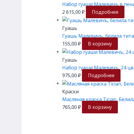
Набор гуаши Малевичъ в пенал
2 615,00
₽
Подробнее
Гуашь
Гуашь Малевичъ, белила тита
155,00
₽
В корзину
Гуашь
Набор гуаши Малевичъ, 24 цв
975,00
₽
Подробнее
Краски
Масляная краска Tician, Белил
765,00
₽
В корзину