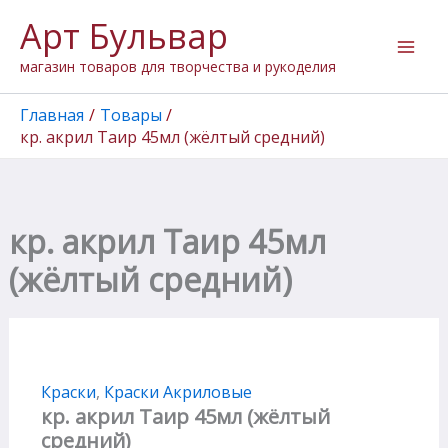
Количество
Перейти
Арт Бульвар
товара
к
кр.
содержимому
магазин товаров для творчества и рукоделия
акрил
Таир
45мл
Главная
Товары
(жёлтый
кр. акрил Таир 45мл (жёлтый средний)
средний)
кр. акрил Таир 45мл
(жёлтый средний)
Краски
,
Краски Акриловые
кр. акрил Таир 45мл (жёлтый
средний)