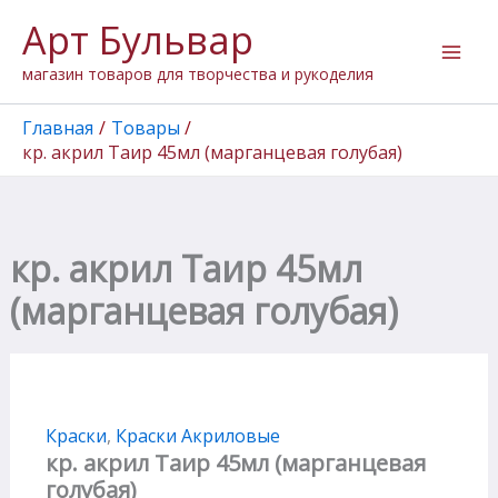
Количество
Перейти
Арт Бульвар
товара
к
кр.
содержимому
магазин товаров для творчества и рукоделия
акрил
Таир
45мл
Главная
Товары
(марганцевая
кр. акрил Таир 45мл (марганцевая голубая)
голубая)
кр. акрил Таир 45мл
(марганцевая голубая)
Краски
,
Краски Акриловые
кр. акрил Таир 45мл (марганцевая
голубая)