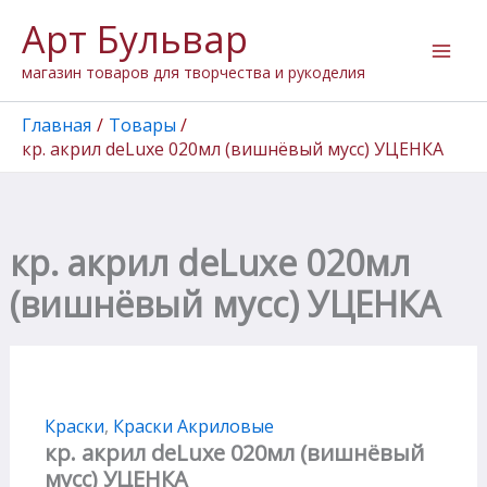
Количество
Перейти
Арт Бульвар
товара
к
кр.
содержимому
магазин товаров для творчества и рукоделия
акрил
deLuxe
020мл
Главная
Товары
(вишнёвый
кр. акрил deLuxe 020мл (вишнёвый мусс) УЦЕНКА
мусс)
УЦЕНКА
кр. акрил deLuxe 020мл
(вишнёвый мусс) УЦЕНКА
Краски
,
Краски Акриловые
кр. акрил deLuxe 020мл (вишнёвый
мусс) УЦЕНКА