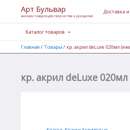
Количество
Перейти
Арт Бульвар
товара
к
Доставка и
кр.
магазин товаров для творчества и рукоделия
содержимому
акрил
deLuxe
Каталог товаров
020мл
(ежевичный)
Главная
Товары
кр. акрил deLuxe 020мл (е
кр. акрил deLuxe 020мл
Краски
,
Краски Акриловые