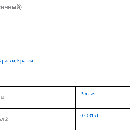
евичный)
Краски
,
Краски
Россия
на
0303151
л 2