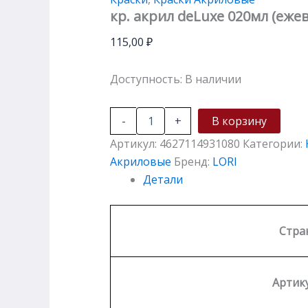
кр. акрил deLuxe 020мл (еж
115,00
₽
Доступность:
В наличии
-
+
В корзину
Артикул:
4627114931080
Категории:
Акриловые
Бренд:
LORI
Детали
Стра
Артику