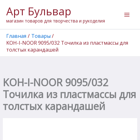
Количество
Перейти
Арт Бульвар
товара
к
KOH-
содержимому
магазин товаров для творчества и рукоделия
I-
NOOR
9095/032
Главная
Товары
Точилка
KOH-I-NOOR 9095/032 Точилка из пластмассы для
из
толстых карандашей
пластмассы
для
толстых
карандашей
KOH-I-NOOR 9095/032
Точилка из пластмассы для
толстых карандашей