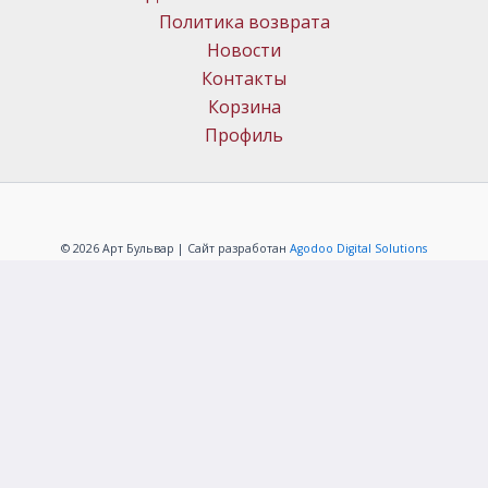
Политика возврата
Новости
Контакты
Корзина
Профиль
© 2026 Арт Бульвар | Сайт разработан
Agodoo Digital Solutions
Политика конфиденциальности
ИП Меркачёв Алексей Григорьевич
ОГРНИП: 304323331000088
+7(483)259-40-94
info@artbulwar.ru