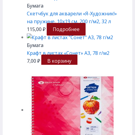
Бумага
Скетчбук для акварели «Я-Художник!»
на пружине, 10х19 см, 200 г/м2, 32 л
115,00
₽
Подробнее
Бумага
Крафт в листах «Сонет» А3, 78 г/м2
7,00
₽
В корзину