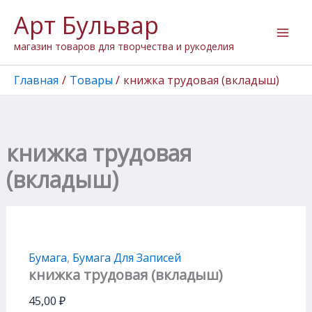
Количество
Перейти
Арт Бульвар
товара
к
книжка
содержимому
магазин товаров для творчества и рукоделия
трудовая
(вкладыш)
Главная
Товары
книжка трудовая (вкладыш)
книжка трудовая
(вкладыш)
Бумага
,
Бумага Для Записей
книжка трудовая (вкладыш)
45,00
₽